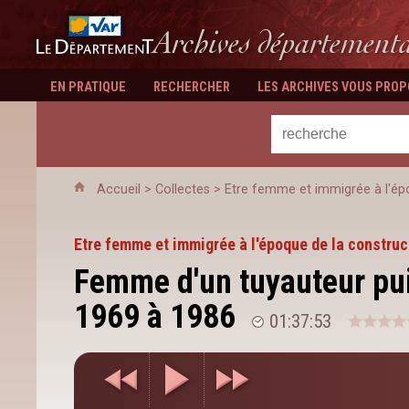
Département du Var
Archives département
EN PRATIQUE
RECHERCHER
LES ARCHIVES VOUS PRO
Accueil
>
Collectes
>
Etre femme et immigrée à l'épo
Etre femme et immigrée à l'époque de la construc
Femme d'un tuyauteur pui
1969 à 1986
01:37:53