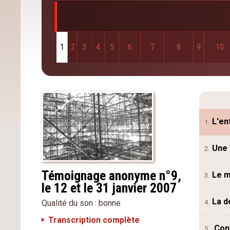
1
2
3
4
5
6
7
8
9
10
L'en
1.
Une 
2.
Témoignage anonyme n°9,
Le m
3.
le 12 et le 31 janvier 2007
La d
4.
Qualité du son : bonne
Transcription complète
Conv
5.