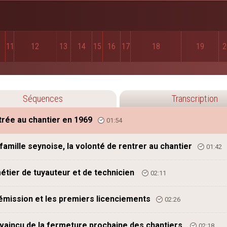
11
12
13
14
15
16
17
18
19
2
Séquences
Transcription
trée au chantier en 1969
01:54
famille seynoise, la volonté de rentrer au chantier
01:42
étier de tuyauteur et de technicien
02:11
émission et les premiers licenciements
02:26
aincu de la fermeture prochaine des chantiers
02:18