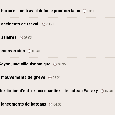
 horaires, un travail difficile pour certains
03:38
 accidents de travail
01:48
 salaires
03:02
reconversion
01:43
Seyne, une ville dynamique
08:36
 mouvements de grève
06:21
nterdiction d'entrer aux chantiers, le bateau Fairsky
02:40
 lancements de bateaux
04:06