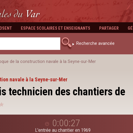
ales
du
Var
POSENT
ESPACE SCOLAIRES ET ENSEIGNANTS
PARTAGER
GÉ
Recherche avancée
que de la construction navale à la Seyne-sur-Mer
tion navale à la Seyne-sur-Mer
s technicien des chantiers de
0:00:27
L'entrée au chantier en 1969