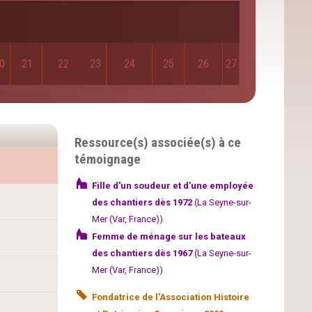
0
21
22
23
24
25
26
27
Ressource(s) associée(s) à ce
témoignage
Fille d'un soudeur et d'une employée
des chantiers dès 1972
(La Seyne-sur-
Mer (Var, France))
Femme de ménage sur les bateaux
des chantiers dès 1967
(La Seyne-sur-
Mer (Var, France))
Fondatrice de l'Association Histoire