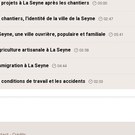
 projets à La Seyne après les chantiers
05:00
 chantiers, l'identité de la ville de la Seyne
02:47
Seyne, une ville ouvrière, populaire et familiale
05:41
griculture artisanale à La Seyne
03:58
mmigration à La Seyne
04:44
 conditions de travail et les accidents
02:03
tact
-
Crédits