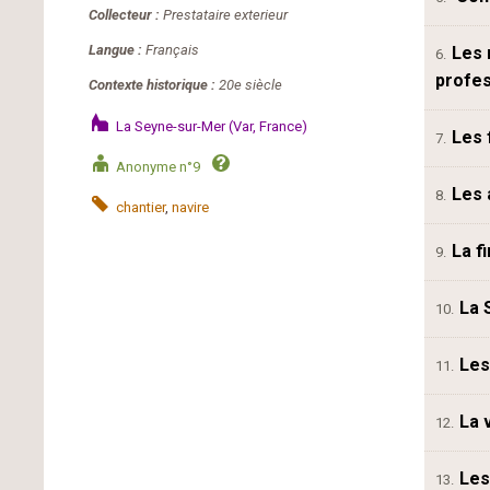
Collecteur :
Prestataire exterieur
Langue :
Français
Les 
6.
profes
Contexte historique :
20e siècle
La Seyne-sur-Mer (Var, France)
Les 
7.
Anonyme n°9
Les 
8.
chantier
,
navire
La f
9.
La 
10.
Les
11.
La 
12.
Les
13.