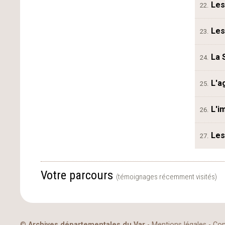
Les
22.
Les
23.
La 
24.
L'a
25.
L'i
26.
Les
27.
Votre parcours
(témoignages récemment visités)
©
Archives départementales du Var
-
Mentions légales
-
Con