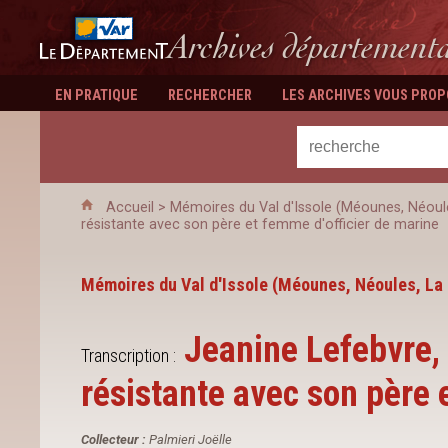
Département du Var
Archives département
EN PRATIQUE
RECHERCHER
LES ARCHIVES VOUS PRO
Accueil
>
Mémoires du Val d'Issole (Méounes, Néoul
résistante avec son père et femme d'officier de marine
Mémoires du Val d'Issole (Méounes, Néoules, La
Jeanine Lefebvre, 
Transcription :
résistante avec son père 
Collecteur :
Palmieri Joëlle