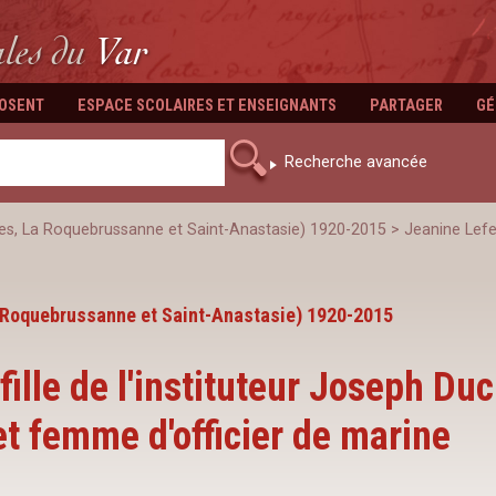
ales
du
Var
POSENT
ESPACE SCOLAIRES ET ENSEIGNANTS
PARTAGER
GÉ
Recherche avancée
es, La Roquebrussanne et Saint-Anastasie) 1920-2015
>
Jeanine Lefeb
 Roquebrussanne et Saint-Anastasie) 1920-2015
fille de l'instituteur Joseph Du
et femme d'officier de marine