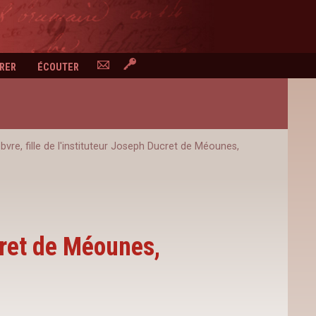
RER
ÉCOUTER
CONTACTEZ-NOUS
ESPACE PERSONNEL
vre, fille de l'instituteur Joseph Ducret de Méounes,
cret de Méounes,