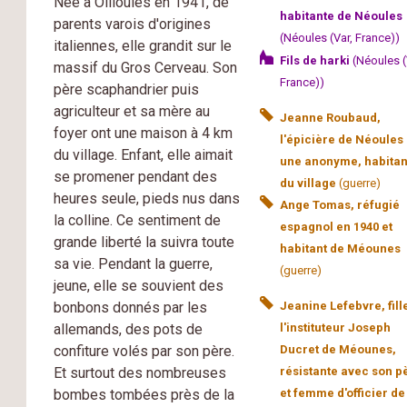
Née à Ollioules en 1941, de
habitante de Néoules
parents varois d'origines
(Néoules (Var, France))
italiennes, elle grandit sur le
Fils de harki
(Néoules (
massif du Gros Cerveau. Son
France))
père scaphandrier puis
agriculteur et sa mère au
Jeanne Roubaud,
foyer ont une maison à 4 km
l'épicière de Néoules 
du village. Enfant, elle aimait
une anonyme, habitan
se promener pendant des
du village
(guerre)
heures seule, pieds nus dans
Ange Tomas, réfugié
la colline. Ce sentiment de
espagnol en 1940 et
grande liberté la suivra toute
habitant de Méounes
sa vie. Pendant la guerre,
(guerre)
jeune, elle se souvient des
bonbons donnés par les
Jeanine Lefebvre, fill
allemands, des pots de
l'instituteur Joseph
confiture volés par son père.
Ducret de Méounes,
Et surtout des nombreuses
résistante avec son p
bombes tombées près de la
et femme d'officier de