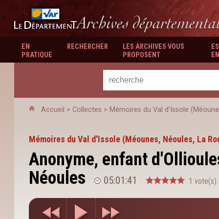
Département du Var
Archives départementa
EN
RECHERCHER
LES ARCHIVES VOUS
ES
PRATIQUE
PROPOSENT
EN
Accueil
>
Collectes
>
Mémoires du Val d'Issole (Méoune
Mémoires du Val d'Issole (Méounes, Néoules, La Ro
Anonyme, enfant d'Ollioules
Néoules
05:01:41
1 vote(s)