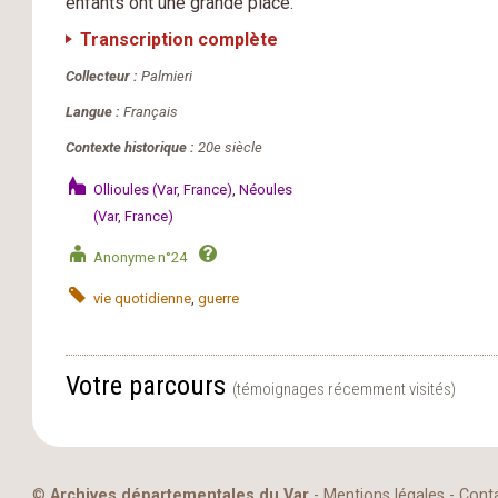
enfants ont une grande place.
Transcription complète
Collecteur :
Palmieri
Langue :
Français
Contexte historique :
20e siècle
Ollioules (Var, France)
,
Néoules
(Var, France)
Anonyme n°24
vie quotidienne
,
guerre
Votre parcours
(témoignages récemment visités)
©
Archives départementales du Var
-
Mentions légales
-
Cont