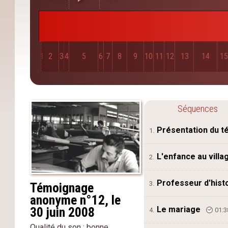
1
2
3
4
5
6
7
8
9
10
11
12
13
14
1
Séquences
Présentation du 
1.
L'enfance au vill
2.
Professeur d'hist
3.
Témoignage
anonyme n°12, le
Le mariage
30 juin 2008
4.
01:3
Qualité du son : bonne