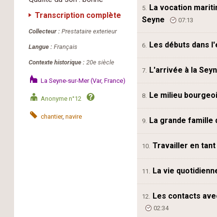
La vocation mariti
5.
Transcription complète
Seyne
07:13
Collecteur :
Prestataire exterieur
Les débuts dans l
6.
Langue :
Français
Contexte historique :
20e siècle
L'arrivée à la Sey
7.
La Seyne-sur-Mer (Var, France)
Le milieu bourgeo
8.
Anonyme n°12
chantier
,
navire
La grande famille 
9.
Travailler en ta
10.
La vie quotidienn
11.
Les contacts avec
12.
02:34