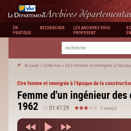
Département du Var
Archives départementa
EN
RECHERCHER
LES ARCHIVES VOUS
ES
PRATIQUE
PROPOSENT
EN
Accueil
>
Collectes
>
Etre femme et immigrée à l'époque
Etre femme et immigrée à l'époque de la constructio
Femme d'un ingénieur des 
1962
01:47:29
1 vote(s)