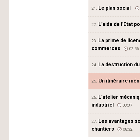
Le plan social
21.
L'aide de l'Etat 
22.
La prime de licen
23.
commerces
02:56
La destruction du
24.
Un itinéraire mém
25.
L’atelier mécaniq
26.
industriel
03:37
Les avantages s
27.
chantiers
08:32