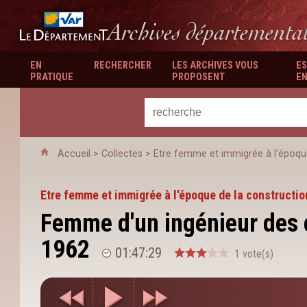
Département du Var
Archives départementa
EN
RECHERCHER
LES ARCHIVES VOUS
ES
PRATIQUE
PROPOSENT
EN
Accueil
>
Collectes
>
Etre femme et immigrée à l'époque
Etre femme et immigrée à l'époque de la constructio
Femme d'un ingénieur des 
1962
01:47:29
1 vote(s)