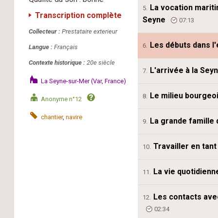
La vocation mariti
5.
Transcription complète
Seyne
07:13
Collecteur :
Prestataire exterieur
Les débuts dans l
6.
Langue :
Français
Contexte historique :
20e siècle
L'arrivée à la Sey
7.
La Seyne-sur-Mer (Var, France)
Le milieu bourgeo
8.
Anonyme n°12
chantier
,
navire
La grande famille 
9.
Travailler en ta
10.
La vie quotidienn
11.
Les contacts avec
12.
02:34