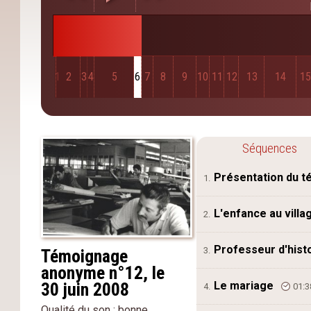
1
2
3
4
5
6
7
8
9
10
11
12
13
14
1
Séquences
Présentation du 
1.
L'enfance au vill
2.
Professeur d'hist
3.
Témoignage
anonyme n°12, le
Le mariage
30 juin 2008
4.
01:3
Qualité du son : bonne