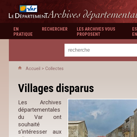
Département du Var
Archives départementa
EN
RECHERCHER
LES ARCHIVES VOUS
ES
PRATIQUE
PROPOSENT
EN
Accueil
>
Collectes
Villages disparus
Les Archives
départementales
du Var ont
souhaité
s’intéresser aux